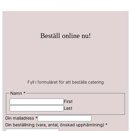
Beställ online nu!
Fyll i formuläret för att beställa catering
Namn
*
First
Last
b
Din mailadress
*
e
Din beställning (vara, antal, önskad upphämtning)
*