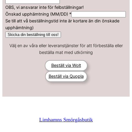
s
t
OBS, vi ansvarar inte för felbställningar!
ä
Önskad upphämtning (MM/DD)
*
l
Se till att vå beställningstid inte är kortare än din önskade
l
upphämtning)
n
Skicka din beställning till oss!
i
Välj en av våra eller leveranstjänster för att förbeställa eller
n
beställa mat med utkörning
g
D
Beställ via Wolt
i
n
Beställ via Quopla
u
p
p
h
ä
m
Limhamns Smörgåsbutik
t
n