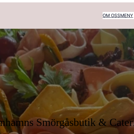
OM OSS
MENY
mhamns Smörgåsbutik & Cater