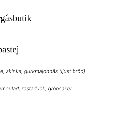
gåsbutik
astej
e, skinka, gurkmajonnäs (ljust bröd)
remoulad, rostad lök, grönsaker