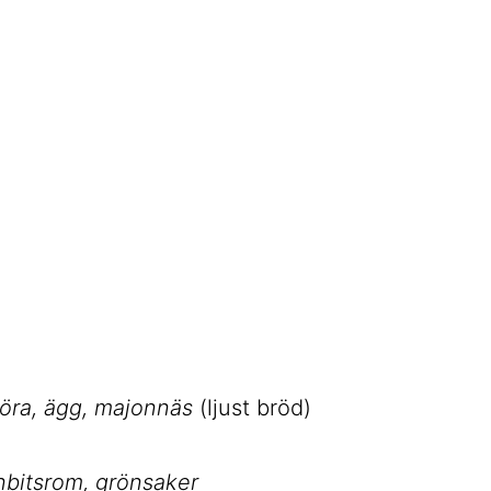
röra, ägg, majonnäs
(ljust bröd)
enbitsrom, grönsaker