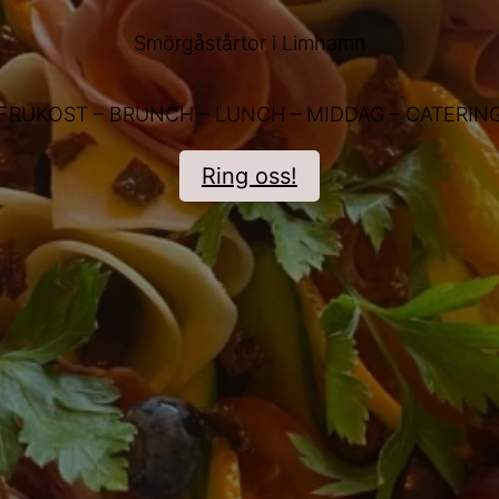
Smörgåstårtor i Limhamn
FRUKOST – BRUNCH – LUNCH – MIDDAG – CATERIN
Ring oss!