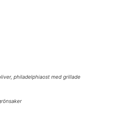
iver, philadelphiaost med grillade
 grönsaker