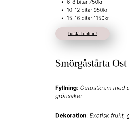
6-8 bitar 750kr
10-12 bitar 950kr
15-16 bitar 1150kr
beställ online!
Smörgåstårta Ost
Fyllning
:
Getostkräm med ol
grönsaker
Dekoration
:
Exotisk frukt,