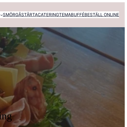
SMÖRGÅSTÅRTA
CATERING
TEMABUFFÉ
BESTÄLL ONLINE
ing