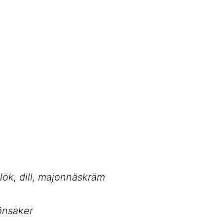
dlök, dill, majonnäskräm
önsaker