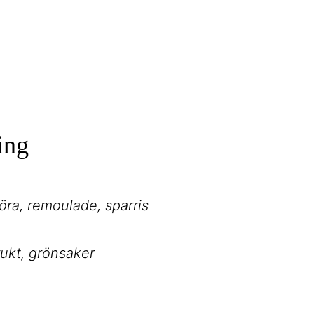
ing
röra, remoulade, sparris
frukt, grönsaker