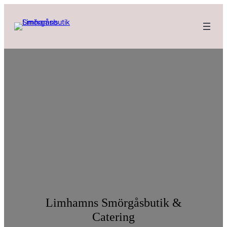
Limhamns Smörgåsbutik &
Catering