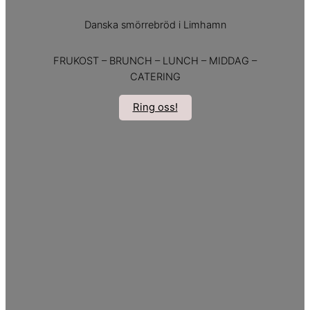
Danska smörrebröd i Limhamn
FRUKOST – BRUNCH – LUNCH – MIDDAG –
CATERING
Ring oss!