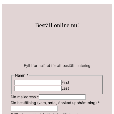
Beställ online nu!
Fyll i formuläret för att beställa catering
Namn
*
First
Last
u
Din mailadress
*
p
Din beställning (vara, antal, önskad upphämtning)
*
p