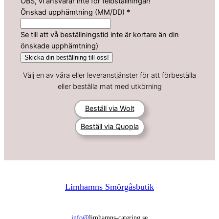
h
OBS, vi ansvarar inte för felbställningar!
ä
Önskad upphämtning (MM/DD)
*
m
t
Se till att vå beställningstid inte är kortare än din
n
önskade upphämtning)
i
Skicka din beställning till oss!
n
Välj en av våra eller leveranstjänster för att förbeställa
g
eller beställa mat med utkörning
)
D
Beställ via Wolt
i
n
Beställ via Quopla
u
p
p
h
ä
Limhamns Smörgåsbutik
m
t
n
info@
limhamns-catering.se